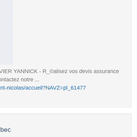
ER YANNICK - R_©alisez vos devis assurance
ntactez notre ...
int-nicolas/accueil?NAVZ=pl_61477
ébec