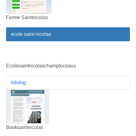
Ferme Saintnicolas
ecole saint nicolas
Ecolesaintnicolaschamptoceaux
edulog
Booksaintnicolas